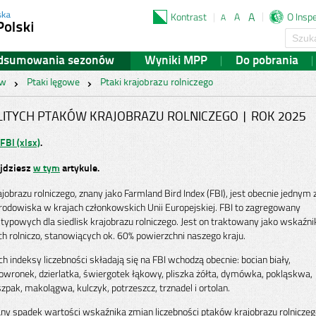
A
Kontrast
A
O Inspe
A
Słow
klucz
dsumowania sezonów
Wyniki MPP
Do pobrania
ów
Ptaki lęgowe
Ptaki krajobrazu rolniczego
LITYCH PTAKÓW KRAJOBRAZU ROLNICZEGO | ROK 2025
FBI (xlsx)
.
ajdziesz
w tym
artykule.
obrazu rolniczego, znany jako Farmland Bird Index (FBI), jest obecnie jednym 
odowiska w krajach członkowskich Unii Europejskiej. FBI to zagregowany
ypowych dla siedlisk krajobrazu rolniczego. Jest on traktowany jako wskaźni
rolniczo, stanowiących ok. 60% powierzchni naszego kraju.
 indeksy liczebności składają się na FBI wchodzą obecnie: bocian biały,
kowronek, dzierlatka, świergotek łąkowy, pliszka żółta, dymówka, pokląskwa,
zpak, makolągwa, kulczyk, potrzeszcz, trznadel i ortolan.
spadek wartości wskaźnika zmian liczebności ptaków krajobrazu rolniczeg