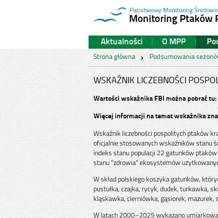
Aktualności
O MPP
Po
Strona główna
Podsumowania sezon
WSKAŹNIK LICZEBNOŚCI POSPO
Wartości wskaźnika FBI można pobrać tu:
Więcej informacji na temat wskaźnika zn
Wskaźnik liczebności pospolitych ptaków kraj
oficjalnie stosowanych wskaźników stanu śr
indeks stanu populacji 22 gatunków ptaków t
stanu "zdrowia" ekosystemów użytkowanych 
W skład polskiego koszyka gatunków, których
pustułka, czajka, rycyk, dudek, turkawka, s
kląskawka, cierniówka, gąsiorek, mazurek, s
W latach 2000–2025 wykazano umiarkowany 