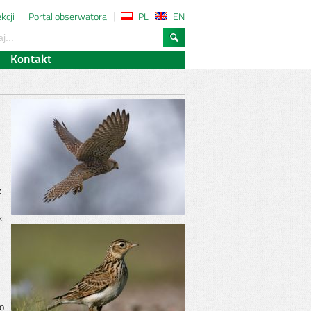
kcji
Portal obserwatora
PL
EN
a
owe
Kontakt
z
k
o