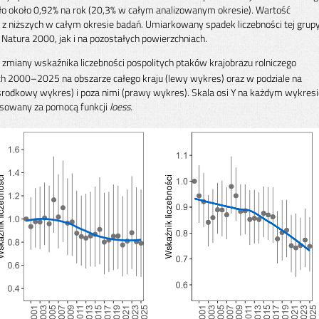
ło około 0,92% na rok (20,3% w całym analizowanym okresie). Wartość
z niższych w całym okresie badań. Umiarkowany spadek liczebności tej grup
tura 2000, jak i na pozostałych powierzchniach.
miany wskaźnika liczebności pospolitych ptaków krajobrazu rolniczego
ach 2000–2025 na obszarze całego kraju (lewy wykres) oraz w podziale na
rodkowy wykres) i poza nimi (prawy wykres). Skala osi Y na każdym wykresi
pasowany za pomocą funkcji
loess.