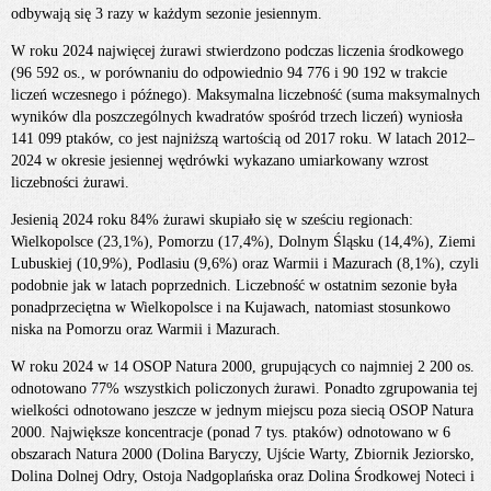
odbywają się 3 razy w każdym sezonie jesiennym.
W roku 2024 najwięcej żurawi stwierdzono podczas liczenia środkowego
(96 592 os., w porównaniu do odpowiednio 94 776 i 90 192 w trakcie
liczeń wczesnego i późnego). Maksymalna liczebność (suma maksymalnych
wyników dla poszczególnych kwadratów spośród trzech liczeń) wyniosła
141 099 ptaków, co jest najniższą wartością od 2017 roku. W latach 2012–
2024 w okresie jesiennej wędrówki wykazano umiarkowany wzrost
liczebności żurawi.
Jesienią 2024 roku 84% żurawi skupiało się w sześciu regionach:
Wielkopolsce (23,1%), Pomorzu (17,4%), Dolnym Śląsku (14,4%), Ziemi
Lubuskiej (10,9%), Podlasiu (9,6%) oraz Warmii i Mazurach (8,1%), czyli
podobnie jak w latach poprzednich. Liczebność w ostatnim sezonie była
ponadprzeciętna w Wielkopolsce i na Kujawach, natomiast stosunkowo
niska na Pomorzu oraz Warmii i Mazurach.
W roku 2024 w 14 OSOP Natura 2000, grupujących co najmniej 2 200 os.
odnotowano 77% wszystkich policzonych żurawi. Ponadto zgrupowania tej
wielkości odnotowano jeszcze w jednym miejscu poza siecią OSOP Natura
2000. Największe koncentracje (ponad 7 tys. ptaków) odnotowano w 6
obszarach Natura 2000 (Dolina Baryczy, Ujście Warty, Zbiornik Jeziorsko,
Dolina Dolnej Odry, Ostoja Nadgoplańska oraz Dolina Środkowej Noteci i