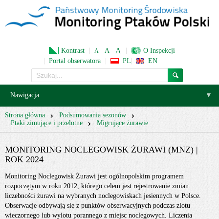
A
Kontrast
A
O Inspekcji
A
Portal obserwatora
PL
EN
Słowa
kluczowe
Nawigacja
Strona główna
Podsumowania sezonów
Ptaki zimujące i przelotne
Migrujące żurawie
MONITORING NOCLEGOWISK ŻURAWI (MNZ) |
ROK 2024
Monitoring Noclegowisk Żurawi jest ogólnopolskim programem
rozpoczętym w roku 2012, którego celem jest rejestrowanie zmian
liczebności żurawi na wybranych noclegowiskach jesiennych w Polsce.
Obserwacje odbywają się z punktów obserwacyjnych podczas zlotu
wieczornego lub wylotu porannego z miejsc noclegowych. Liczenia